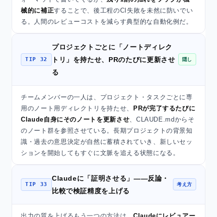
械的に補正
することで、後工程のCI失敗を未然に防いでい
る。人間のレビューコストを減らす典型的な自動化例だ。
プロジェクトごとに「ノートディレク
トリ」を持たせ、PRのたびに更新させ
TIP 32
隠し
る
チームメンバーの一人は、プロジェクト・タスクごとに専
用のノート用ディレクトリを持たせ、
PRが完了するたびに
Claude自身にそのノートを更新させ
、CLAUDE.mdからそ
のノート群を参照させている。長期プロジェクトの背景知
識・過去の意思決定が自然に蓄積されていき、新しいセッ
ションを開始してもすぐに文脈を追える状態になる。
Claudeに「証明させる」——反論・
TIP 33
考え方
比較で検証精度を上げる
出力の質を上げるもう一つの方法は、
Claudeにレビュアー