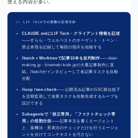
使える内容が多い。
// LIF TECHでの実際の応用方針
CLAUDE.mdにLIF Tech・クライアント情報を記述
——すらら・ウェルベストのターゲット・トーン・
禁止表現を記録して毎回の指示を短縮する
/batch＋Worktreeで記事10本を並列制作
——deai-
making.jp・kirameki-kids.jpの大量記事制作に直
結。/batchがインタビューして各記事タスクを自動
分配
/loop /seo-check
——公開済み記事のGSC順位低下
を定期監視して改善タスクを自動生成するループを
設計できる
Subagentsで「校正専用」「ファクトチェック専
用」の役割分担
——記事本文を書くエージェント
と、薬機法・景表法のチェックだけを行うエージェ
ントを分けてコンテキストを汚さない