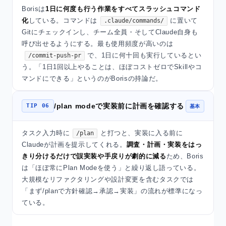
Borisは
1日に何度も行う作業をすべてスラッシュコマンド
化
している。コマンドは
に置いて
.claude/commands/
Gitにチェックインし、チーム全員・そしてClaude自身も
呼び出せるようにする。最も使用頻度が高いのは
で、1日に何十回も実行しているとい
/commit-push-pr
う。「1日1回以上やることは、ほぼコストゼロでSkillやコ
マンドにできる」というのがBorisの持論だ。
/plan modeで実装前に計画を確認する
TIP 06
基本
タスク入力時に
と打つと、実装に入る前に
/plan
Claudeが計画を提示してくれる。
調査・計画・実装をはっ
きり分けるだけで誤実装や手戻りが劇的に減る
ため、Boris
は「ほぼ常にPlan Modeを使う」と繰り返し語っている。
大規模なリファクタリングや設計変更を含むタスクでは
「まず/planで方針確認→承認→実装」の流れが標準になっ
ている。