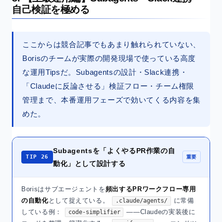
自己検証を極める
ここからは競合記事でもあまり触れられていない、
Borisのチームが実際の開発現場で使っている高度
な運用Tipsだ。Subagentsの設計・Slack連携・
「Claudeに反論させる」検証フロー・チーム権限
管理まで、本番運用フェーズで効いてくる内容を集
めた。
Subagentsを「よくやるPR作業の自
TIP 26
重要
動化」として設計する
Borisはサブエージェントを
頻出するPRワークフロー専用
の自動化
として捉えている。
に常備
.claude/agents/
している例：
——Claudeの実装後に
code-simplifier