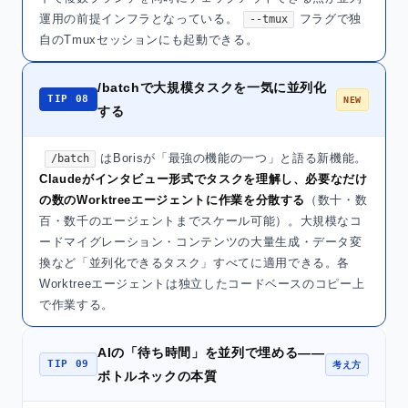
運用の前提インフラとなっている。
フラグで独
--tmux
自のTmuxセッションにも起動できる。
/batchで大規模タスクを一気に並列化
TIP 08
NEW
する
はBorisが「最強の機能の一つ」と語る新機能。
/batch
Claudeがインタビュー形式でタスクを理解し、必要なだけ
の数のWorktreeエージェントに作業を分散する
（数十・数
百・数千のエージェントまでスケール可能）。大規模なコ
ードマイグレーション・コンテンツの大量生成・データ変
換など「並列化できるタスク」すべてに適用できる。各
Worktreeエージェントは独立したコードベースのコピー上
で作業する。
AIの「待ち時間」を並列で埋める——
TIP 09
考え方
ボトルネックの本質