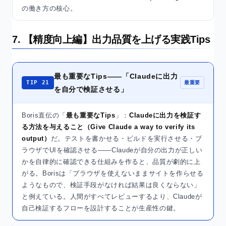
の働き方の核心。
7. 【精度向上編】出力品質を上げる実践Tips
最も重要なTips——「Claudeに出力
TIP 21
最重要
を自分で検証させる」
Boris直伝の「
最も重要なTips
」：
Claudeに出力を検証す
る方法を与えること（Give Claude a way to verify its
output）
だ。テストを書かせる・ビルドを実行させる・ブ
ラウザでUIを確認させる——Claudeが自分の出力が正しい
かを自律的に確認できる仕組みを作ると、品質が劇的に上
がる。Borisは「ブラウザを使えないままサイトを作らせる
ようなもので、検証手段がなければ結果は良くならない」
と例えている。人間がすべてレビューするより、Claudeが
自己検証するフローを設計することが生産性の鍵。