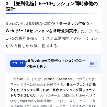
3. 【並列化編】5〜10セッション同時稼働の
設計
Borisの最も印象的な習慣が「
ターミナルで5つ・
Webで5〜10セッションを常時並列実行
」だ。タブに
1〜5の番号を振り、システム通知でどのセッション
が入力待ちか即座に把握する。
git Worktreeで並列セッションのコー
TIP 07
重要
ド競合を防ぐ
または
で独立したgit
claude -w
claude --worktree
ワークツリーにClaudeを起動できる。
各エージェントが独
立したブランチで動くため、複数セッションが同じリポジ
トリで干渉しない
。Borisのチームは個別のgit checkoutで
はなくWorktreeを標準運用にしており、同じリポジトリ配
下で複数ブランチを同時にチェックアウトできる点が並列