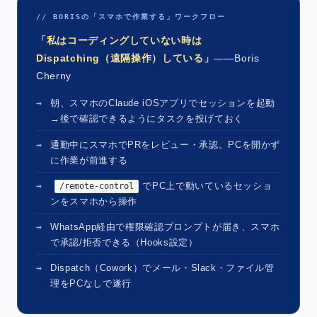
// BORISの「スマホで作業する」ワークフロー
「私はコーディングしていない時は
Dispatching（遠隔操作）している」
——Boris
Cherny
朝、スマホのClaude iOSアプリでセッションを起動
→後で確認できるようにタスクを投げておく
通勤中にスマホでPRをレビュー・承認。PCを開かず
に作業が前進する
でPC上で動いているセッショ
/remote-control
ンをスマホから操作
WhatsApp経由で権限確認プロンプトが届き、スマホ
で承認/拒否できる（Hooks設定）
Dispatch（Cowork）でメール・Slack・ファイル管
理をPCなしで遂行