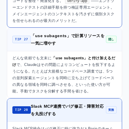
コードを整理・簡潔化する。
——エンドツ
verify-app
ーエンドテストの詳細手順を持つ検証専用エージェント。
メインエージェントのコンテキストを汚さずに個別タスク
を任せられるのが最大のメリットだ。
「use subagents」で計算リソースを
TIP 27
隠し
一気に増やす
どんな依頼でも文末に
「use subagents」と付け加えるだ
け
で、Claudeはその問題によりコンピュートを投下するよ
うになる。たとえば大規模なコードベース調査では、5つ
の並列探索エージェントを同時に立ち上げてコードベース
の異なる領域を同時に調べさせる、といった使い方が可
能。手動でタスクを分解する手間を省ける。
Slack MCP連携でバグ修正・障害対応
TIP 28
実務
を丸投げする
Slack MCP統合はバグ修正に特に強力だとBorisのチーム