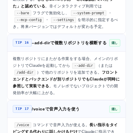
た」と認めている
。非インタラクティブ利用では
フラグで無効化し、
・
--bare
--system-prompt
・
を明示的に指定するべ
--mcp-config
--settings
き。将来バージョンではデフォルトが変わる予定。
–add-dirで複数リポジトリを横断する
TIP 16
隠し
複数リポジトリにまたがる作業をする場合、メインのリポ
ジトリでClaudeを起動してから
（または
--add-dir
）で他のリポジトリを追加できる。
フロント
/add-dir
エンドとバックエンドが別リポジトリでもClaudeが同時に
参照して実装できる
。モノレポでないプロジェクトでの開
発効率が大幅に上がる。
/voiceで音声入力を使う
TIP 17
隠し
コマンドで音声入力が使える。
長い指示をタイ
/voice
ピングする代わりに話しかけるだけ
でClaudeに指示でき