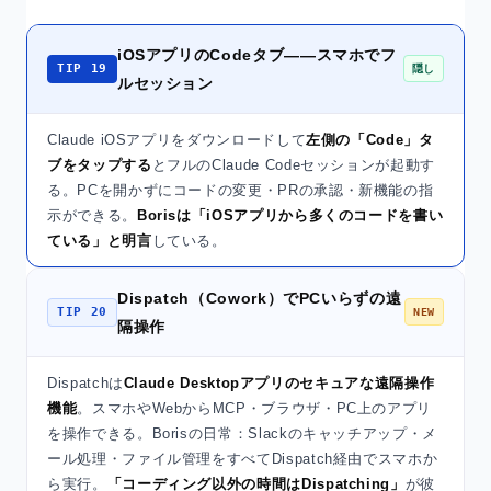
iOSアプリのCodeタブ——スマホでフ
TIP 19
隠し
ルセッション
Claude iOSアプリをダウンロードして
左側の「Code」タ
ブをタップする
とフルのClaude Codeセッションが起動す
る。PCを開かずにコードの変更・PRの承認・新機能の指
示ができる。
Borisは「iOSアプリから多くのコードを書い
ている」と明言
している。
Dispatch（Cowork）でPCいらずの遠
TIP 20
NEW
隔操作
Dispatchは
Claude Desktopアプリのセキュアな遠隔操作
機能
。スマホやWebからMCP・ブラウザ・PC上のアプリ
を操作できる。Borisの日常：Slackのキャッチアップ・メ
ール処理・ファイル管理をすべてDispatch経由でスマホか
ら実行。
「コーディング以外の時間はDispatching」
が彼