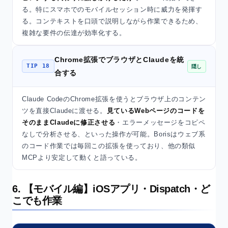
る。特にスマホでのモバイルセッション時に威力を発揮す
る。コンテキストを口頭で説明しながら作業できるため、
複雑な要件の伝達が効率化する。
Chrome拡張でブラウザとClaudeを統
TIP 18
隠し
合する
Claude CodeのChrome拡張を使うとブラウザ上のコンテン
ツを直接Claudeに渡せる。
見ているWebページのコードを
そのままClaudeに修正させる
・エラーメッセージをコピペ
なしで分析させる、といった操作が可能。Borisはウェブ系
のコード作業では毎回この拡張を使っており、他の類似
MCPより安定して動くと語っている。
6. 【モバイル編】iOSアプリ・Dispatch・ど
こでも作業