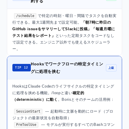
約する
で特定の時刻・曜日・間隔でタスクを自動実
/schedule
行できる。最大1週間先まで設定可能。
「朝7時に昨日の
GitHub issueをサマリーしてSlackに投稿」「毎週月曜に
テスト結果をレポート」
といった定期タスクをコードなし
で設定できる。エンジニア以外でも使えるスケジューラ
ー。
Hooksでワークフローの特定タイミン
TIP 12
上級
グに処理を挟む
HooksはClaude Codeのライフサイクルの特定タイミング
に処理を挟める機能。/loopと違い
確定的
（deterministic）に動く
。Borisとそのチームの活用例：
— 起動時に文脈を動的にロード（プロ
SessionStart
ジェクトの最新状況を自動取得）
— モデルが実行するすべてのBashコマン
PreToolUse