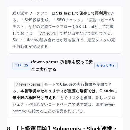
繰り返すワークフローは
Skillsとして保存して再利用
でき
る。「SNS投稿生成」「SEOチェック」「広告コピーAB
テスト」などの定型ワークフローをSKILL.mdとして定義
しておけば、
で呼び出すだけで実行できる。
/スキル名
Skills＋/loopの組み合わせが最も強力で、定型タスクの完
全自動化が実現する。
/fewer-permsで権限を絞って安
TIP 25
セキュリティ
全に実行する
モードでClaudeの実行権限を制限でき
/fewer-perms
る。
本番環境やセキュリティが重要な場面では、Claudeに
最小限の権限だけ与える
ことでリスクを低減。新しいプロ
ジェクトや慣れないコードベースで試す際は、まずfewer-
permsから始めることが推奨されている。
8. 【上級運用編】Subagents・Slack連携・