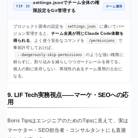
settings.jsonでチーム全体の権
TIP 35
チーム運用
限設定をGit管理する
プロジェクト固有の設定を
に書いてバー
settings.json
ジョン管理すると、
チーム全員が同じClaude Code体験を
得られる
。よく使う安全なコマンドを
で
/permissions
事前許可しておけば、
のような強い権限に
--dangerously-skip-permissions
頼らずに、割り込みを減らしつつガードレールを保てる。
個人の勘に依存しない、再現性のあるチーム運用の土台に
なる。
9. LIF Tech実務視点——マーケ・SEOへの応
用
Boris TipsはエンジニアのためのTipsに見えて、実は
マーケター・SEO担当者・コンサルタントにも直接