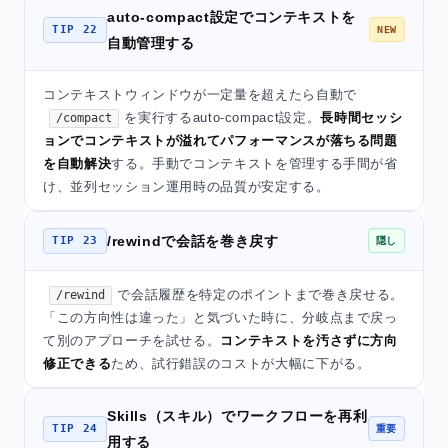
auto-compact設定でコンテキストを
TIP 22
NEW
自動管理する
コンテキストウィンドウが一定量を超えたら自動で
を実行するauto-compact設定。
長時間セッシ
/compact
ョンでコンテキストが溢れてパフォーマンスが落ちる問題
を自動解決
する。手動でコンテキストを管理する手間が省
け、並列セッション運用時の品質が安定する。
/rewindで会話を巻き戻す
TIP 23
隠し
で会話履歴を特定のポイントまで巻き戻せる。
/rewind
「この方向性は違った」と気づいた時に、分岐点まで戻っ
て別のアプローチを試せる。
コンテキストを汚さずに方向
修正できる
ため、試行錯誤のコストが大幅に下がる。
Skills（スキル）でワークフローを再利
TIP 24
重要
用する