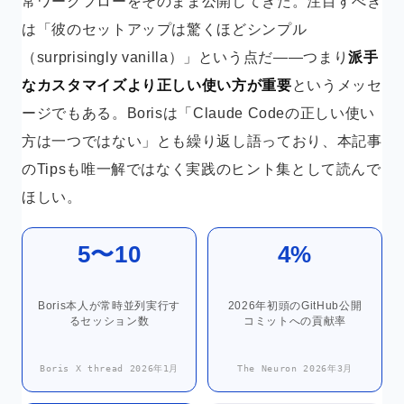
常ワークフローをそのまま公開してきた。注目すべき
は「彼のセットアップは驚くほどシンプル
（surprisingly vanilla）」という点だ——つまり
派手
なカスタマイズより正しい使い方が重要
というメッセ
ージでもある。Borisは「Claude Codeの正しい使い
方は一つではない」とも繰り返し語っており、本記事
のTipsも唯一解ではなく実践のヒント集として読んで
ほしい。
5〜10
4%
Boris本人が常時並列実行す
2026年初頭のGitHub公開
るセッション数
コミットへの貢献率
Boris X thread 2026年1月
The Neuron 2026年3月