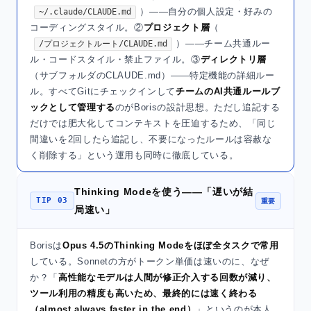
）——自分の個人設定・好みの
~/.claude/CLAUDE.md
コーディングスタイル。②
プロジェクト層
（
）——チーム共通ルー
/プロジェクトルート/CLAUDE.md
ル・コードスタイル・禁止ファイル。③
ディレクトリ層
（サブフォルダのCLAUDE.md）——特定機能の詳細ルー
ル。すべてGitにチェックインして
チームのAI共通ルールブ
ックとして管理する
のがBorisの設計思想。ただし追記する
だけでは肥大化してコンテキストを圧迫するため、「同じ
間違いを2回したら追記し、不要になったルールは容赦な
く削除する」という運用も同時に徹底している。
Thinking Modeを使う——「遅いが結
TIP 03
重要
局速い」
Borisは
Opus 4.5のThinking Modeをほぼ全タスクで常用
している。Sonnetの方がトークン単価は速いのに、なぜ
か？「
高性能なモデルは人間が修正介入する回数が減り、
ツール利用の精度も高いため、最終的には速く終わる
（almost always faster in the end）
」というのが本人