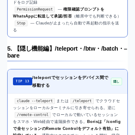
ドをログ記録
—
権限確認プロンプトを
PermissionRequest
WhatsAppに転送して承認/拒否
（離席中でも判断できる）
— Claudeが止まったら自動で再起動の指示を送
Stop
る
5. 【隠し機能編】/teleport・/btw・/batch・–
bare
/teleportでセッションをデバイス間で
TIP 13
隠し
移動する
または
でクラウドセ
claude --teleport
/teleport
ッションをローカルターミナルに引き寄せられる。逆に
でローカルで動いているセッション
/remote-control
をスマホ・Web経由で遠隔操作できる。
Borisは「/config
で全セッションのRemote Controlをデフォルト有効」に