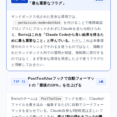
「最も重要なフラグ」
サンドボックス化された安全な環境では、
を付けることで権限確認
--permission-mode=dontAsk
プロンプトにブロックされずにClaudeを走らせ続けられ
る。
Borisはこれを「Claude Codeから良い結果を得るた
めに最も重要なこと」と呼んでいる。
ただしこれは本番環
境やホストマシン上でそのまま使うものではなく、隔離さ
れたサンドボックス内での運用が前提。無制限に実行する
のではなく、まず安全な環境を用意した上で使うフラグだ
と理解しておきたい。
PostToolUseフックで自動フォーマッ
TIP 31
上級
トの「最後の10%」を仕上げる
Borisのチームは
フックを使い、Claudeが
PostToolUse
ファイルを書き込み・編集するたびに自動でコードフォー
マッタを走らせている。Claude自身も9割程度は正しいフ
ォーマットで書いてくるが、
残り1割の揺れをフックが機