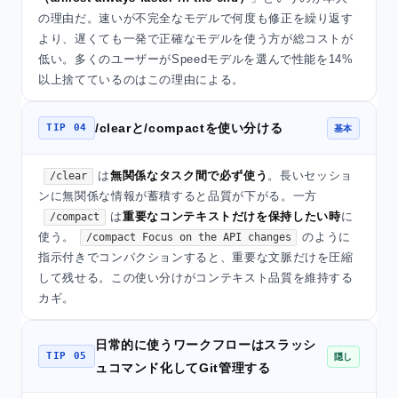
の理由だ。速いが不完全なモデルで何度も修正を繰り返す
より、遅くても一発で正確なモデルを使う方が総コストが
低い。多くのユーザーがSpeedモデルを選んで性能を14%
以上捨てているのはこの理由による。
/clearと/compactを使い分ける
TIP 04
基本
は
無関係なタスク間で必ず使う
。長いセッショ
/clear
ンに無関係な情報が蓄積すると品質が下がる。一方
は
重要なコンテキストだけを保持したい時
に
/compact
使う。
のように
/compact Focus on the API changes
指示付きでコンパクションすると、重要な文脈だけを圧縮
して残せる。この使い分けがコンテキスト品質を維持する
カギ。
日常的に使うワークフローはスラッシ
TIP 05
隠し
ュコマンド化してGit管理する