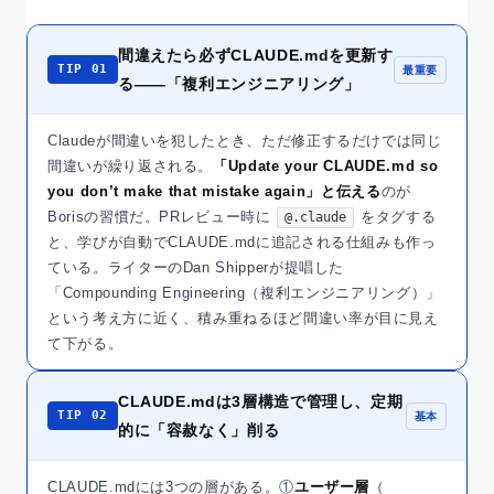
間違えたら必ずCLAUDE.mdを更新す
TIP 01
最重要
る——「複利エンジニアリング」
Claudeが間違いを犯したとき、ただ修正するだけでは同じ
間違いが繰り返される。
「Update your CLAUDE.md so
you don’t make that mistake again」と伝える
のが
Borisの習慣だ。PRレビュー時に
をタグする
@.claude
と、学びが自動でCLAUDE.mdに追記される仕組みも作っ
ている。ライターのDan Shipperが提唱した
「Compounding Engineering（複利エンジニアリング）」
という考え方に近く、積み重ねるほど間違い率が目に見え
て下がる。
CLAUDE.mdは3層構造で管理し、定期
TIP 02
基本
的に「容赦なく」削る
CLAUDE.mdには3つの層がある。①
ユーザー層
（