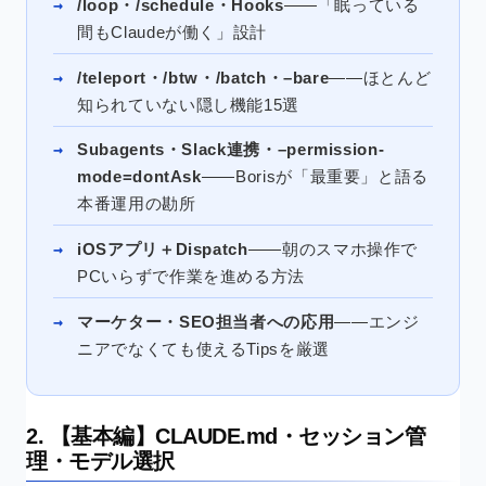
/loop・/schedule・Hooks
——「眠っている
間もClaudeが働く」設計
/teleport・/btw・/batch・–bare
——ほとんど
知られていない隠し機能15選
Subagents・Slack連携・–permission-
mode=dontAsk
——Borisが「最重要」と語る
本番運用の勘所
iOSアプリ＋Dispatch
——朝のスマホ操作で
PCいらずで作業を進める方法
マーケター・SEO担当者への応用
——エンジ
ニアでなくても使えるTipsを厳選
2. 【基本編】CLAUDE.md・セッション管
理・モデル選択