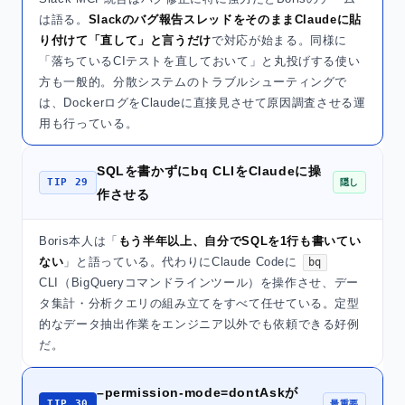
は語る。
Slackのバグ報告スレッドをそのままClaudeに貼
り付けて「直して」と言うだけ
で対応が始まる。同様に
「落ちているCIテストを直しておいて」と丸投げする使い
方も一般的。分散システムのトラブルシューティングで
は、DockerログをClaudeに直接見させて原因調査させる運
用も行っている。
SQLを書かずにbq CLIをClaudeに操
TIP 29
隠し
作させる
Boris本人は「
もう半年以上、自分でSQLを1行も書いてい
ない
」と語っている。代わりにClaude Codeに
bq
CLI（BigQueryコマンドラインツール）を操作させ、デー
タ集計・分析クエリの組み立てをすべて任せている。定型
的なデータ抽出作業をエンジニア以外でも依頼できる好例
だ。
–permission-mode=dontAskが
TIP 30
最重要