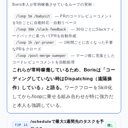
Boris本人が常時稼働させているループの実例：
— PRのコードレビューコメント
/loop 5m /babysit
を5分ごとに自動対応・自動リベース
— 30分ごとにSlackフィ
/loop 30m /slack-feedback
ードバックに基づいてPRを自動作成
— 1時間ごとに古くなった不要
/loop 1h /pr-pruner
なPRをクローズ
— マージ後に見落とした
/loop /post-merge-sweeper
コードレビューコメントを自動処理
これらが常時稼働しているため、Borisは「コー
ディングしていない時はDispatching（遠隔操
作）している」と語る。
ワークフローをSkill化
してから/loopに乗せる組み合わせが特に強力だ
と本人も強調している。
/scheduleで最大1週間先のタスクを予
TIP 11
隠し