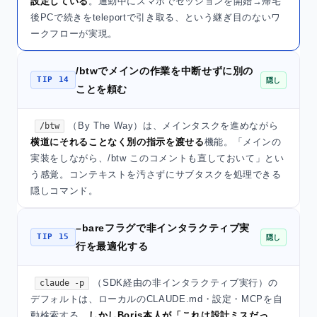
設定している
。通勤中にスマホでセッションを開始→帰宅
後PCで続きをteleportで引き取る、という継ぎ目のないワ
ークフローが実現。
/btwでメインの作業を中断せずに別の
TIP 14
隠し
ことを頼む
（By The Way）は、メインタスクを進めながら
/btw
横道にそれることなく別の指示を渡せる
機能。「メインの
実装をしながら、/btw このコメントも直しておいて」とい
う感覚。コンテキストを汚さずにサブタスクを処理できる
隠しコマンド。
–bareフラグで非インタラクティブ実
TIP 15
隠し
行を最適化する
（SDK経由の非インタラクティブ実行）の
claude -p
デフォルトは、ローカルのCLAUDE.md・設定・MCPを自
動検索する。
しかしBoris本人が「これは設計ミスだっ