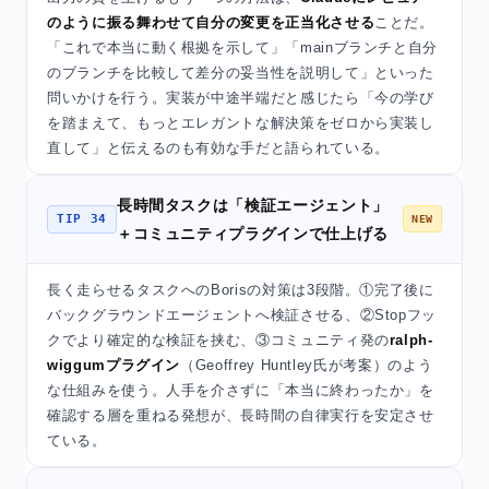
のように振る舞わせて自分の変更を正当化させる
ことだ。
「これで本当に動く根拠を示して」「mainブランチと自分
のブランチを比較して差分の妥当性を説明して」といった
問いかけを行う。実装が中途半端だと感じたら「今の学び
を踏まえて、もっとエレガントな解決策をゼロから実装し
直して」と伝えるのも有効な手だと語られている。
長時間タスクは「検証エージェント」
TIP 34
NEW
＋コミュニティプラグインで仕上げる
長く走らせるタスクへのBorisの対策は3段階。①完了後に
バックグラウンドエージェントへ検証させる、②Stopフッ
クでより確定的な検証を挟む、③コミュニティ発の
ralph-
wiggumプラグイン
（Geoffrey Huntley氏が考案）のよう
な仕組みを使う。人手を介さずに「本当に終わったか」を
確認する層を重ねる発想が、長時間の自律実行を安定させ
ている。