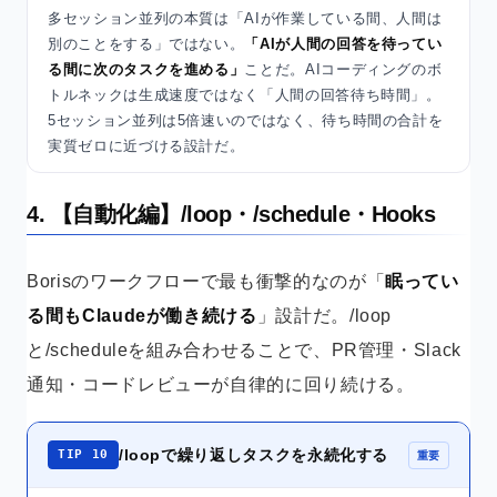
多セッション並列の本質は「AIが作業している間、人間は
別のことをする」ではない。
「AIが人間の回答を待ってい
る間に次のタスクを進める」
ことだ。AIコーディングのボ
トルネックは生成速度ではなく「人間の回答待ち時間」。
5セッション並列は5倍速いのではなく、待ち時間の合計を
実質ゼロに近づける設計だ。
4. 【自動化編】/loop・/schedule・Hooks
Borisのワークフローで最も衝撃的なのが「
眠ってい
る間もClaudeが働き続ける
」設計だ。/loop
と/scheduleを組み合わせることで、PR管理・Slack
通知・コードレビューが自律的に回り続ける。
/loopで繰り返しタスクを永続化する
TIP 10
重要