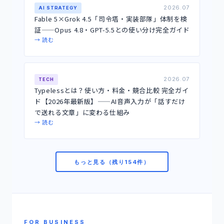
2026.07
AI STRATEGY
Fable 5×Grok 4.5「司令塔・実装部隊」体制を検
証——Opus 4.8・GPT-5.5との使い分け完全ガイド
→ 読む
2026.07
TECH
Typelessとは？使い方・料金・競合比較 完全ガイ
ド【2026年最新版】——AI音声入力が「話すだけ
で送れる文章」に変わる仕組み
→ 読む
もっと見る（残り154件）
FOR BUSINESS