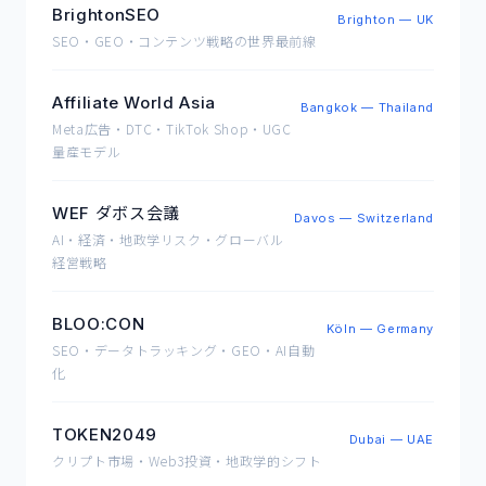
BrightonSEO
Brighton — UK
SEO・GEO・コンテンツ戦略の世界最前線
Affiliate World Asia
Bangkok — Thailand
Meta広告・DTC・TikTok Shop・UGC
量産モデル
WEF ダボス会議
Davos — Switzerland
AI・経済・地政学リスク・グローバル
経営戦略
BLOO:CON
Köln — Germany
SEO・データトラッキング・GEO・AI自動
化
TOKEN2049
Dubai — UAE
クリプト市場・Web3投資・地政学的シフト