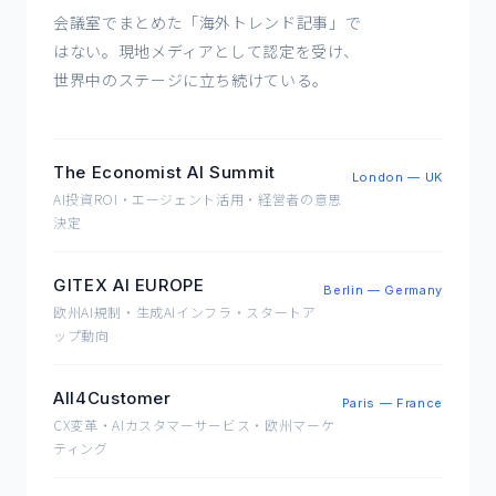
会議室でまとめた「海外トレンド記事」で
はない。現地メディアとして認定を受け、
世界中のステージに立ち続けている。
The Economist AI Summit
London — UK
AI投資ROI・エージェント活用・経営者の意思
決定
GITEX AI EUROPE
Berlin — Germany
欧州AI規制・生成AIインフラ・スタートア
ップ動向
All4Customer
Paris — France
CX変革・AIカスタマーサービス・欧州マーケ
ティング