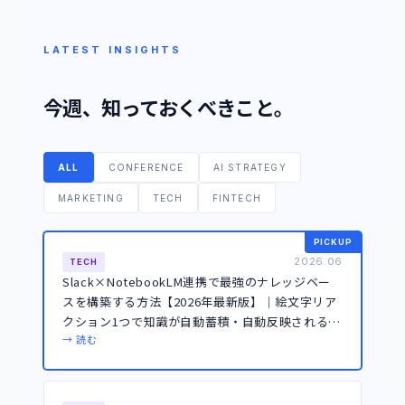
LATEST INSIGHTS
今週、知っておくべきこと。
ALL
CONFERENCE
AI STRATEGY
MARKETING
TECH
FINTECH
PICKUP
2026.06
TECH
Slack×NotebookLM連携で最強のナレッジベー
スを構築する方法【2026年最新版】｜絵文字リア
クション1つで知識が自動蓄積・自動反映される仕
組み
→ 読む