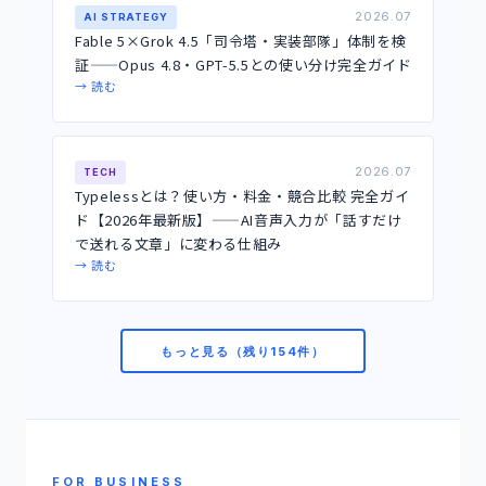
2026.07
AI STRATEGY
Fable 5×Grok 4.5「司令塔・実装部隊」体制を検
証——Opus 4.8・GPT-5.5との使い分け完全ガイド
→ 読む
2026.07
TECH
Typelessとは？使い方・料金・競合比較 完全ガイ
ド【2026年最新版】——AI音声入力が「話すだけ
で送れる文章」に変わる仕組み
→ 読む
もっと見る（残り154件）
FOR BUSINESS