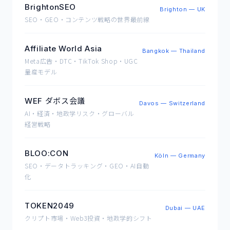
BrightonSEO
Brighton — UK
SEO・GEO・コンテンツ戦略の世界最前線
Affiliate World Asia
Bangkok — Thailand
Meta広告・DTC・TikTok Shop・UGC
量産モデル
WEF ダボス会議
Davos — Switzerland
AI・経済・地政学リスク・グローバル
経営戦略
BLOO:CON
Köln — Germany
SEO・データトラッキング・GEO・AI自動
化
TOKEN2049
Dubai — UAE
クリプト市場・Web3投資・地政学的シフト