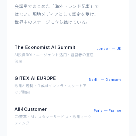
会議室でまとめた「海外トレンド記事」で
はない。現地メディアとして認定を受け、
世界中のステージに立ち続けている。
The Economist AI Summit
London — UK
AI投資ROI・エージェント活用・経営者の意思
決定
GITEX AI EUROPE
Berlin — Germany
欧州AI規制・生成AIインフラ・スタートア
ップ動向
All4Customer
Paris — France
CX変革・AIカスタマーサービス・欧州マーケ
ティング