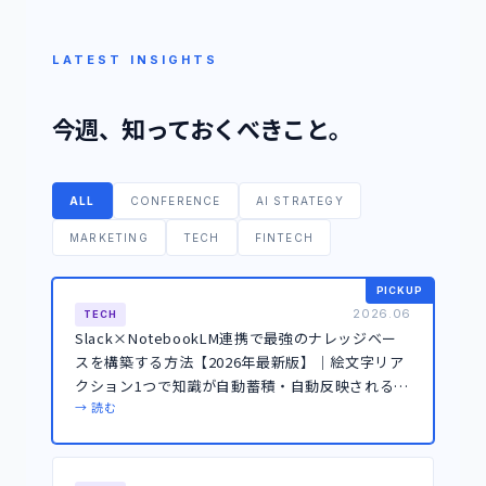
LATEST INSIGHTS
今週、知っておくべきこと。
ALL
CONFERENCE
AI STRATEGY
MARKETING
TECH
FINTECH
PICKUP
2026.06
TECH
Slack×NotebookLM連携で最強のナレッジベー
スを構築する方法【2026年最新版】｜絵文字リア
クション1つで知識が自動蓄積・自動反映される仕
組み
→ 読む