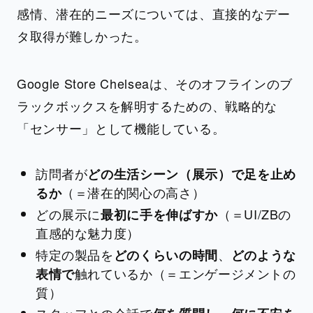
感情、潜在的ニーズについては、直接的なデー
タ取得が難しかった。
Google Store Chelseaは、そのオフラインのブ
ラックボックスを解明するための、戦略的な
「センサー」として機能している。
訪問者が
どの生活シーン（展示）で足を止め
（＝潜在的関心の高さ）
るか
どの展示に
（＝UI/ZBの
最初に手を伸ばすか
直感的な魅力度）
特定の製品を
、
どのくらいの時間
どのような
触れているか（＝エンゲージメントの
表情で
質）