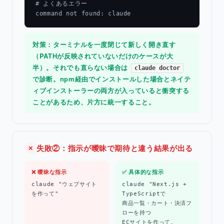
# よくあるエラー

command not found: claude
対策：ターミナルを一度閉じて新しく開き直す
（PATHが反映されていないだけのケースが大
半）。それでも直らない場合は
claude doctor
で診断。npm経由でインストールした場合とネイテ
ィブインストーラーの両方が入っていると衝突する
ことがあるため、片方に統一すること。
失敗②：指示が曖昧で期待と違う結果が出る
✕
❌ 曖昧な指示
✅ 具体的な指示
claude "ウェブサイト
claude "Next.js +
を作って"
TypeScriptで
商品一覧・カート・決済フ
ローを持つ
ECサイトを作って。