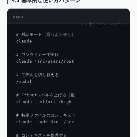
4.3 基本的な使い方パターン
BASH
よく使うコマンドパターン
# 対話モード（最もよく使う）

claude

# ワンライナーで実行

claude "src/users/route.tsにバリデーションを追加して
# モデルを切り替える

/model

# Effortレベルを上げる（複雑なタスク向け）

claude --effort xhigh "認証システム全体をリファクタ
# 特定ファイルのコンテキストを追加

claude --add-dir ./src/types "型定義を参照してAP
# コンテキストを整理する
