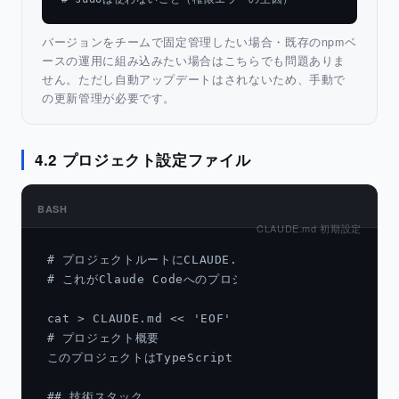
バージョンをチームで固定管理したい場合・既存のnpmベ
ースの運用に組み込みたい場合はこちらでも問題ありま
せん。ただし自動アップデートはされないため、手動で
の更新管理が必要です。
4.2 プロジェクト設定ファイル
BASH
CLAUDE.md 初期設定
# プロジェクトルートにCLAUDE.mdを作成

# これがClaude Codeへのプロジェクト説明になる

cat > CLAUDE.md << 'EOF'

# プロジェクト概要

このプロジェクトはTypeScript + Next.js + Postgr
## 技術スタック
