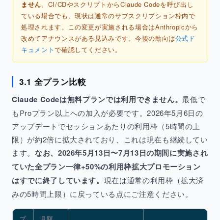
ません
。CI/CDやスクリプトからClaude Codeを呼び出し
ている場合でも、現状は通常のサブスクリプション枠内で
処理されます。この変更が実施される場合はAnthropicから
改めてアナウンスがある見込みです。今後の動向は
公式ド
キュメント
で確認してください。
3.1 全プラン比較
Claude Codeは無料プランでは利用できません。
最低で
もProプラン以上への加入が必要です。2026年5月6日の
アップデートでセッションあたりの利用枠（5時間の上
限）が約2倍に拡大されており、これは現在も継続してい
ます。
なお、2026年5月13日〜7月13日の期間に実施され
ていた全プラン一律+50%の利用枠拡大プロモーション
はすでに終了しています。
現在は通常の利用枠（拡大済
みの5時間上限）に戻っている点にご注意ください。
プ
月額