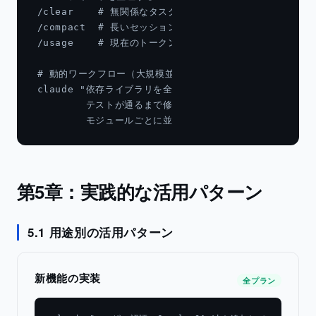
/clear    # 無関係なタスクに移る時

/compact  # 長いセッションを要約する時

/usage    # 現在のトークン消費・利用枠を確認

# 動的ワークフロー（大規模並列処理・Max プラン以上推奨）

claude "依存ライブラリを全て最新バージョンに更新し、

        テストが通るまで修正して。サブエージェントを使っ
        モジュールごとに並列処理すること"
第5章：実践的な活用パターン
5.1 用途別の活用パターン
新機能の実装
全プラン