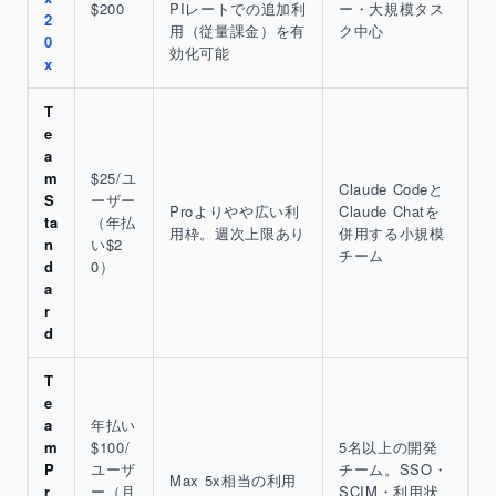
$200
PIレートでの追加利
ー・大規模タス
2
用（従量課金）を有
ク中心
0
効化可能
x
T
e
a
m
$25/ユ
Claude Codeと
S
ーザー
Proよりやや広い利
Claude Chatを
ta
（年払
用枠。週次上限あり
併用する小規模
n
い$2
チーム
d
0）
a
r
d
T
e
a
年払い
m
$100/
5名以上の開発
P
ユーザ
チーム。SSO・
Max 5x相当の利用
r
ー（月
SCIM・利用状