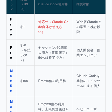
ラ
（US
Claude Code利用枠
推奨対象
ン
D）
F
対応外（Claude Co
Web版Claudeで
r
$0
de自体が使えな
の学習・検討段
e
い）
階
e
$20
P
セッション枠2倍拡
（年払
個人開発者・副
r
大済み（期間限定+
い$1
業エンジニア
o
50%は終了済み）
7）
M
a
Claude Codeを
x
$100
Proの5倍の利用枠
業務のメインツ
5
ールにする個人
x
M
Proの20倍の利用
a
枠。上限到達後はA
ヘビーユーザ
x