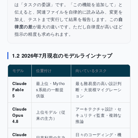
は「タスクの委譲」です。「この機能を追加して」と
伝えると、関連ファイルを自律的に読み込み、変更を
加え、テストまで実行して結果を報告します。この
自
律度の差
が最大の違いです。ただし自律度が高いほど
指示の精度も求められます。
1.2 2026年7月現在のモデルラインナップ
モデル
位置付け
向いているタスク
Claude
最上位・Mytho
最も難易度の高い設計判
Fable
s系統の一般提
断・大規模マイグレーシ
5
供版
ョン
Claude
アーキテクチャ設計・セ
上位モデル（従
Opus
キュリティ監査・複雑な
来の主力）
4.8
推論
Claude
日々のコーディング・機
日常利用の主力