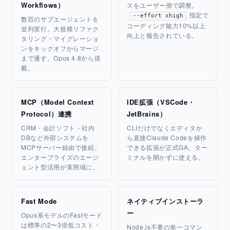
Workflows）
スをユーザー側で調整。
指定で
--effort xhigh
数百のサブエージェントを
コーディング能力10%以上
並列実行。大規模リファク
向上と報告されている。
タリング・マイグレーショ
ンをキックオフからマージ
まで通す。Opus 4.8から搭
載。
MCP（Model Context
IDE拡張（VSCode・
Protocol）連携
JetBrains）
CRM・会計ソフト・社内
CLIだけでなくエディタか
DBなど外部システムを
ら直接Claude Codeを操作
MCPサーバー経由で接続。
できる拡張が正式GA。ター
エンタープライズのエージ
ミナルを開かずに使える。
ェント型活用が実用域に。
Fast Mode
ネイティブインストーラ
ー
Opus系モデルのFastモード
は標準の2〜3倍低コスト・
Node.js不要の単一コマン