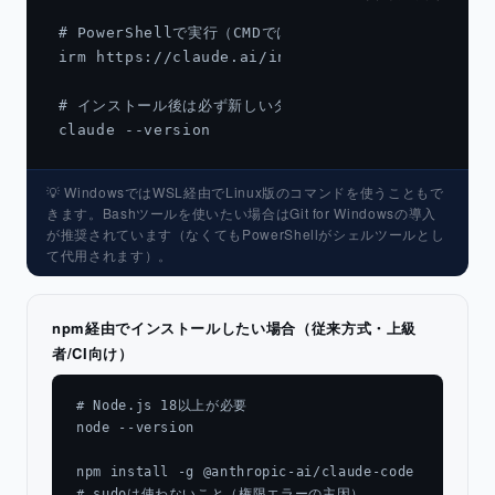
# PowerShellで実行（CMDではなくPowerShellであるこ
irm https://claude.ai/install.ps1 | iex

# インストール後は必ず新しいターミナルを開いてから

claude --version
💡 WindowsではWSL経由でLinux版のコマンドを使うこともで
きます。Bashツールを使いたい場合はGit for Windowsの導入
が推奨されています（なくてもPowerShellがシェルツールとし
て代用されます）。
npm経由でインストールしたい場合（従来方式・上級
者/CI向け）
# Node.js 18以上が必要

node --version

npm install -g @anthropic-ai/claude-code

# sudoは使わないこと（権限エラーの主因）