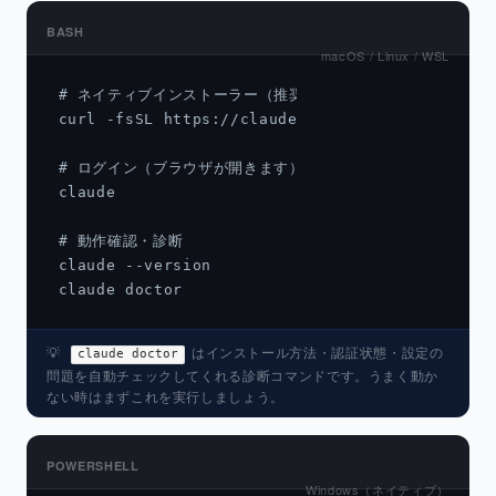
BASH
macOS / Linux / WSL
# ネイティブインストーラー（推奨・Node.js不要）

curl -fsSL https://claude.ai/install.sh | bash
# ログイン（ブラウザが開きます）

claude

# 動作確認・診断

claude --version

claude doctor
💡
はインストール方法・認証状態・設定の
claude doctor
問題を自動チェックしてくれる診断コマンドです。うまく動か
ない時はまずこれを実行しましょう。
POWERSHELL
Windows（ネイティブ）