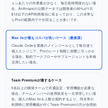
ョンあたりの作業量が少なく、毎日長時間使わない場
合。Anthropicの公開データでは開発者の90%が1日
$12以下のAPI利用相当に収まっており、この水準な
らProの範囲内で十分回ることが多いです。
Max 5xが最もコスパが良いケース（最推奨）
Claude Codeを業務のメインツールとして毎日使う
個人エンジニア。Proのレート制限に頻繁に引っかか
る場合。動的ワークフローやサブエージェントを本格
活用したい場合。
Team Premiumが適するケース
5名以上の開発チームで共通設定・管理機能が必要な
場合。チームメンバーの使用状況を一元管理したい場
合。個人のMax 5xを人数分契約するより、同水準の
利用枠に管理機能が付くTeam Premiumの方が合理的