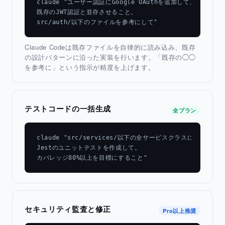
claude "ユーザー認証にGoogle OAuthを追加して。

既存のJWT認証と並存させること。

src/auth/以下のファイルを参考にして"
Claude Codeは既存ファイルを自律的に読み込み、既存
の設計パターンに沿った実装を行います。「既存の◯◯
を参考に」という指示が精度を上げます。
テストコードの一括生成
全プラン
claude "src/services/以下の全サービスクラスに対して

Jestのユニットテストを作成して。

カバレッジ80%以上を目標にすること"
セキュリティ監査と修正
Pro以上推奨