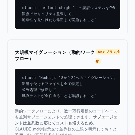
claude --effort xhigh "この認証システムをOWASP Top 1
観点でセキュリティ監査して。

脆弱性を見つけたら修正まで実施すること"
大規模マイグレーション（動的ワーク
Max プラン推
フロー）
奨
claude "Node.js 18から22へのマイグレーション。

影響を受けるファイルを全て特定し、

並列処理で修正して。

既存テストが全件通ることを確認すること"
動的ワークフローにより、数十万行規模のコードベース
も並列サブエージェントで処理できます。
サブエージェ
ントは並列数に応じてコストも増えるため
、
CLAUDE.mdや指示文で並列数の上限を明示しておくと
予期しない高額請求を防げます。