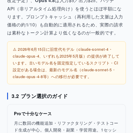
改定予定）、
Opus 4.8
は入力$5／出力$25。バッチ
API（非リアルタイム処理向け）を使うとほぼ半額にな
ります。プロンプトキャッシュ（再利用した文脈は入力
価格の約1/10）も自動的に適用されるため、実際の請求
は素朴なトークン計算より低くなるのが一般的です。
⚠️ 2026年6月15日に旧世代モデル（claude-sonnet-4・
claude-opus-4、いずれも2025年5月版）の提供が終了して
います。古いモデル名を固定指定しているスクリプト・CI
設定がある場合は、最新のモデル名（claude-sonnet-5・
claude-opus-4-8等）への移行が必要です。
3.2 プラン選択のガイド
Proで十分なケース
月に数回の機能追加・リファクタリング・テストコー
ド生成が中心。個人開発・副業・学習用途。1セッシ