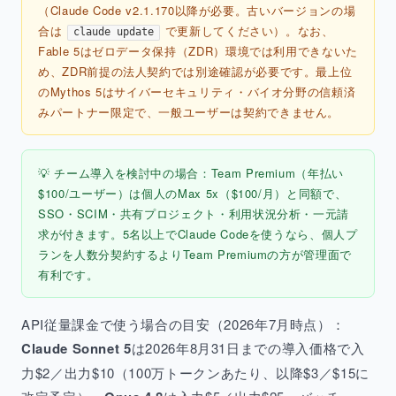
（Claude Code v2.1.170以降が必要。古いバージョンの場
合は
で更新してください）。なお、
claude update
Fable 5はゼロデータ保持（ZDR）環境では利用できないた
め、ZDR前提の法人契約では別途確認が必要です。最上位
のMythos 5はサイバーセキュリティ・バイオ分野の信頼済
みパートナー限定で、一般ユーザーは契約できません。
💡 チーム導入を検討中の場合：Team Premium（年払い
$100/ユーザー）は個人のMax 5x（$100/月）と同額で、
SSO・SCIM・共有プロジェクト・利用状況分析・一元請
求が付きます。5名以上でClaude Codeを使うなら、個人プ
ランを人数分契約するよりTeam Premiumの方が管理面で
有利です。
API従量課金で使う場合の目安（2026年7月時点）：
Claude Sonnet 5
は2026年8月31日までの導入価格で入
力$2／出力$10（100万トークンあたり、以降$3／$15に