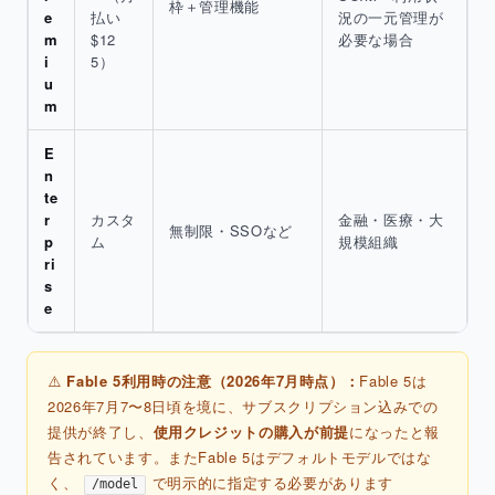
枠＋管理機能
e
払い
況の一元管理が
m
$12
必要な場合
i
5）
u
m
E
n
te
r
カスタ
金融・医療・大
無制限・SSOなど
p
ム
規模組織
ri
s
e
⚠️
Fable 5利用時の注意（2026年7月時点）：
Fable 5は
2026年7月7〜8日頃を境に、サブスクリプション込みでの
提供が終了し、
使用クレジットの購入が前提
になったと報
告されています。またFable 5はデフォルトモデルではな
く、
で明示的に指定する必要があります
/model