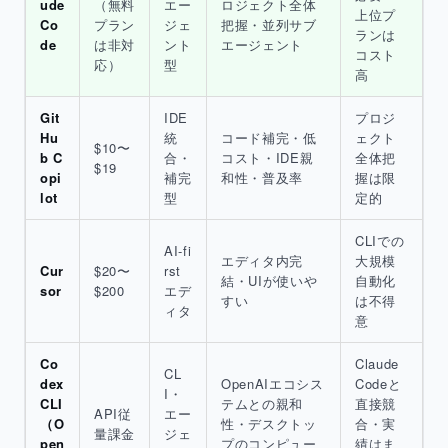
ude
（無料
エー
ロジェクト全体
上位プ
Co
プラン
ジェ
把握・並列サブ
ランは
de
は非対
ント
エージェント
コスト
応）
型
高
Git
IDE
プロジ
Hu
統
コード補完・低
ェクト
$10〜
b C
合・
コスト・IDE親
全体把
$19
opi
補完
和性・普及率
握は限
lot
型
定的
CLIでの
AI-fi
エディタ内完
大規模
Cur
$20〜
rst
結・UIが使いや
自動化
sor
$200
エデ
すい
は不得
ィタ
意
Co
Claude
CL
dex
OpenAIエコシス
Codeと
I・
CLI
テムとの親和
直接競
API従
エー
（O
性・デスクトッ
合・実
量課金
ジェ
pen
プのコンピュー
績はま