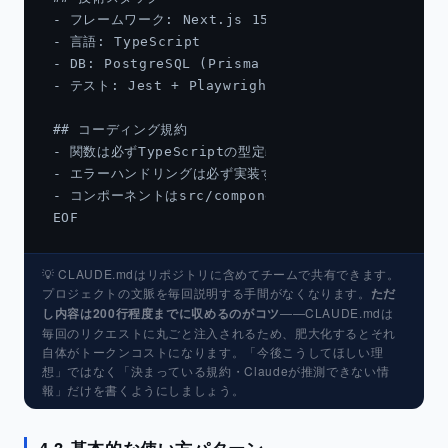
- フレームワーク: Next.js 15 (App Router)

- 言語: TypeScript

- DB: PostgreSQL (Prisma ORM)

- テスト: Jest + Playwright

## コーディング規約

- 関数は必ずTypeScriptの型定義をつける

- エラーハンドリングは必ず実装する

- コンポーネントはsrc/components/以下に配置

EOF
💡 CLAUDE.mdはリポジトリに含めてチームで共有できます。
プロジェクトの文脈を毎回説明する手間がなくなります。
ただ
し内容は200行程度までに収めるのがコツ
——CLAUDE.mdは
毎回のリクエストに丸ごと注入されるため、肥大化するとそれ
自体がトークンコストになります。「今後こうしてほしい理
想」ではなく「決まっている規約・Claudeが推測できない情
報」だけを書くようにしましょう。