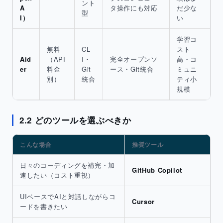
ント
A
タ操作にも対応
だ少な
型
I）
い
学習コ
無料
CL
スト
Aid
（API
I・
完全オープンソ
高・コ
er
料金
Git
ース・Git統合
ミュニ
別）
統合
ティ小
規模
2.2 どのツールを選ぶべきか
こんな場合
推奨ツール
日々のコーディングを補完・加
GitHub Copilot
速したい（コスト重視）
UIベースでAIと対話しながらコ
Cursor
ードを書きたい