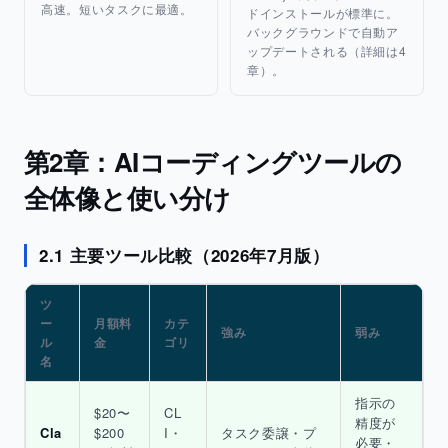
高速。短いタスクに最適。
ドインストールが標準に。
バックグラウンドで自動ア
ップデートされる（詳細は4
章）。
第2章：AIコーディングツールの
全体像と使い分け
2.1 主要ツール比較（2026年7月版）
ツ
ー
月額料
カテ
強み
弱み
ル
金
ゴリ
名
指示の
$20〜
CL
精度が
Cla
$200
I・
タスク委譲・プ
必要・