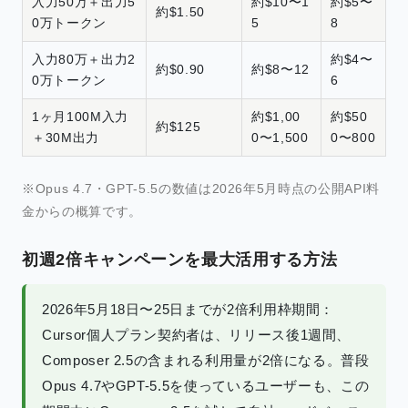
入力50万＋出力5
約$10〜1
約$5〜
約$1.50
0万トークン
5
8
入力80万＋出力2
約$4〜
約$0.90
約$8〜12
0万トークン
6
1ヶ月100M入力
約$1,00
約$50
約$125
＋30M出力
0〜1,500
0〜800
※Opus 4.7・GPT-5.5の数値は2026年5月時点の公開API料
金からの概算です。
初週2倍キャンペーンを最大活用する方法
2026年5月18日〜25日までが2倍利用枠期間：
Cursor個人プラン契約者は、リリース後1週間、
Composer 2.5の含まれる利用量が2倍になる。普段
Opus 4.7やGPT-5.5を使っているユーザーも、この