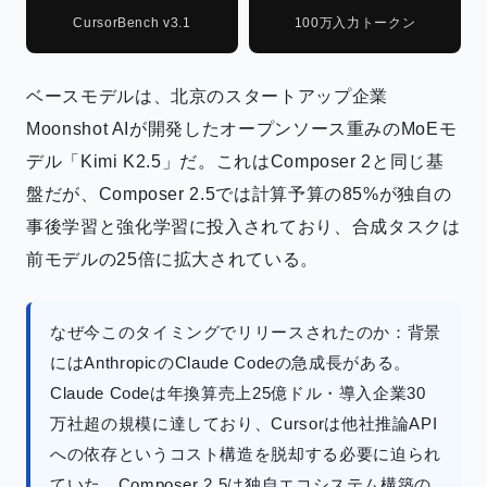
CursorBench v3.1
100万入力トークン
ベースモデルは、北京のスタートアップ企業
Moonshot AIが開発したオープンソース重みのMoEモ
デル「Kimi K2.5」だ。これはComposer 2と同じ基
盤だが、Composer 2.5では計算予算の85%が独自の
事後学習と強化学習に投入されており、合成タスクは
前モデルの25倍に拡大されている。
なぜ今このタイミングでリリースされたのか：背景
にはAnthropicのClaude Codeの急成長がある。
Claude Codeは年換算売上25億ドル・導入企業30
万社超の規模に達しており、Cursorは他社推論API
への依存というコスト構造を脱却する必要に迫られ
ていた。Composer 2.5は独自エコシステム構築の