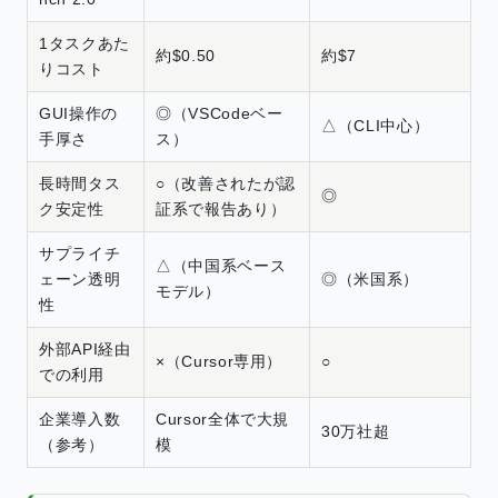
1タスクあた
約$0.50
約$7
りコスト
GUI操作の
◎（VSCodeベー
△（CLI中心）
手厚さ
ス）
長時間タス
○（改善されたが認
◎
ク安定性
証系で報告あり）
サプライチ
△（中国系ベース
ェーン透明
◎（米国系）
モデル）
性
外部API経由
×（Cursor専用）
○
での利用
企業導入数
Cursor全体で大規
30万社超
（参考）
模