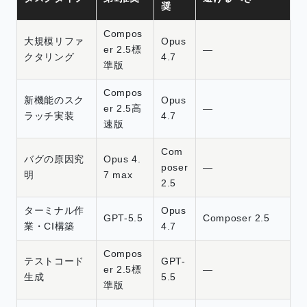
奨
Compos
大規模リファ
Opus
er 2.5標
—
クタリング
4.7
準版
Compos
新機能のスク
Opus
er 2.5高
—
ラッチ実装
4.7
速版
Com
バグの原因究
Opus 4.
poser
—
明
7 max
2.5
ターミナル作
Opus
GPT-5.5
Composer 2.5
業・CI構築
4.7
Compos
テストコード
GPT-
er 2.5標
—
生成
5.5
準版