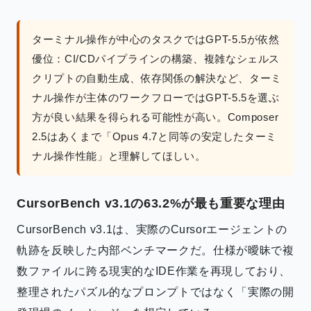
ターミナル操作が中心のタスクではGPT-5.5が依然
優位：CI/CDパイプラインの構築、複雑なシェルス
クリプトの自動生成、依存関係の解決など、ターミ
ナル操作が主体のワークフローではGPT-5.5を選ぶ
方が良い結果を得られる可能性が高い。Composer
2.5はあくまで「Opus 4.7と同等の安定したターミ
ナル操作性能」と理解してほしい。
CursorBench v3.1の63.2%が最も重要な理由
CursorBench v3.1は、実際のCursorエージェントの
軌跡を反映した内部ベンチマークだ。仕様が曖昧で複
数ファイルに跨る現実的なIDE作業を再現しており、
整理されたパズル的なプロンプトではなく「実際の開