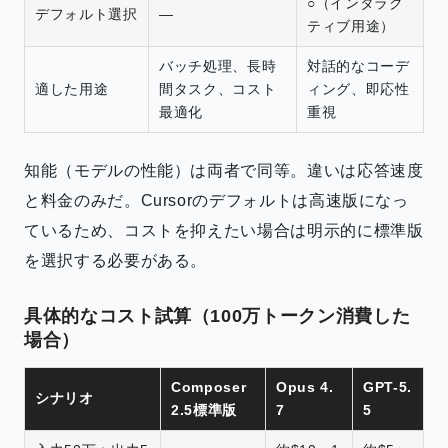
○（インタラク
デフォルト選択
—
ティブ用途）
バッチ処理、長時
対話的なコーデ
適した用途
間タスク、コスト
ィング、即応性
最適化
重視
知能（モデルの性能）は両者で同等。違いは応答速度
と料金のみだ。Cursorのデフォルトは高速版になっ
ているため、コストを抑えたい場合は明示的に標準版
を選択する必要がある。
具体的なコスト試算（100万トークン消費した
場合）
Composer
Opus 4.
GPT-5.
シナリオ
2.5標準版
7
5