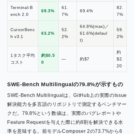
Terminal-B
61.
82.
69.3%
69.4%
ench 2.0
7%
7%
64.8%(max)／
CursorBenc
52.
59.
63.2%
61.6%(defaul
h v3.1
2%
2%
t)
約
1タスク平均
約$0.5
—
約$7
$2.
コスト
0
20
SWE-Bench Multilingualの79.8%が示すもの
SWE-Bench Multilingualは、GitHub上の実際のIssue
解決能力を多言語のリポジトリで測定するベンチマー
クだ。79.8%という数値は、実際のバグレポートや
Feature Requestを与えた際に約8割を解決できる水
準を意味する。前モデルComposer 2の73.7%から6