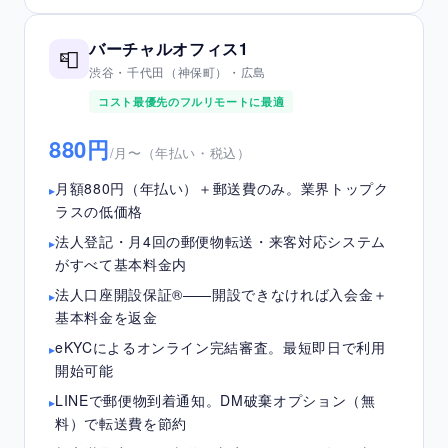
バーチャルオフィス1
📮
渋谷・千代田（神保町）・広島
コスト最優先のフルリモートに最適
880円
/月〜（年払い・税込）
月額880円（年払い）＋郵送費のみ。業界トップク
ラスの低価格
法人登記・月4回の郵便物転送・来客対応システム
がすべて基本料金内
法人口座開設保証®——開設できなければ入会金＋
基本料金を返金
eKYCによるオンライン完結審査。最短即日で利用
開始可能
LINEで郵便物到着通知。DM破棄オプション（無
料）で転送費を節約