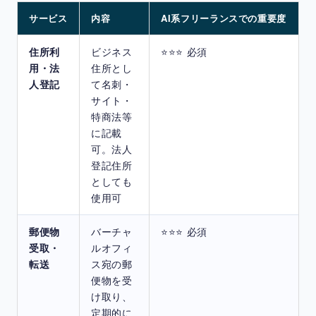
サービス
内容
AI系フリーランスでの重要度
住所利
ビジネス
⭐⭐⭐ 必須
用・法
住所とし
人登記
て名刺・
サイト・
特商法等
に記載
可。法人
登記住所
としても
使用可
郵便物
バーチャ
⭐⭐⭐ 必須
受取・
ルオフィ
転送
ス宛の郵
便物を受
け取り、
定期的に