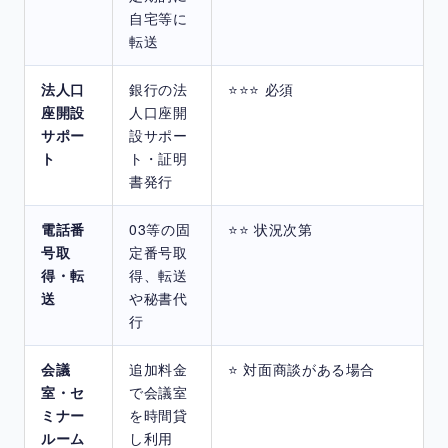
自宅等に
転送
法人口
銀行の法
⭐⭐⭐ 必須
座開設
人口座開
サポー
設サポー
ト
ト・証明
書発行
電話番
03等の固
⭐⭐ 状況次第
号取
定番号取
得・転
得、転送
送
や秘書代
行
会議
追加料金
⭐ 対面商談がある場合
室・セ
で会議室
ミナー
を時間貸
ルーム
し利用