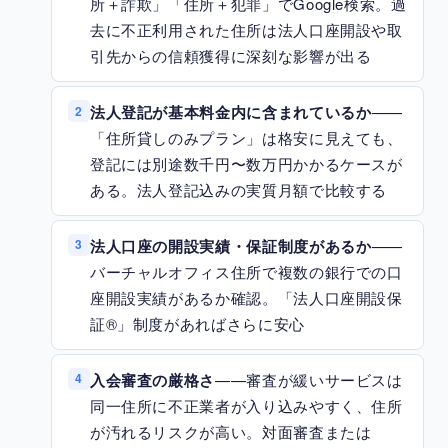
所＋詐欺」「住所＋犯罪」でGoogle検索。過
去に不正利用された住所は法人口座開設や取
引先からの信頼獲得に深刻な影響が出る
法人登記が基本料金内に含まれているか
——
2
「住所貸しのみプラン」は格安に見えても、
登記には別途数千円〜数万円かかるケースが
ある。法人登記込みの実質月額で比較する
法人口座の開設実績・保証制度があるか
——
3
バーチャルオフィス住所で複数の銀行での口
座開設実績があるか確認。「法人口座開設保
証®」制度があればさらに安心
入会審査の厳格さ
——審査が緩いサービスは
4
同一住所に不正業者が入り込みやすく、住所
が汚れるリスクが高い。対面審査または