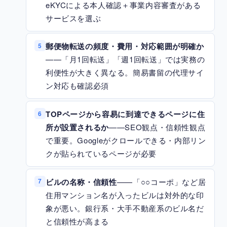
eKYCによる本人確認＋事業内容審査がある
サービスを選ぶ
郵便物転送の頻度・費用・対応範囲が明確か
5
——「月1回転送」「週1回転送」では実務の
利便性が大きく異なる。簡易書留の代理サイ
ン対応も確認必須
TOPページから容易に到達できるページに住
6
所が設置されるか
——SEO観点・信頼性観点
で重要。Googleがクロールできる・内部リン
クが貼られているページが必要
ビルの名称・信頼性
——「○○コーポ」など居
7
住用マンション名が入ったビルは対外的な印
象が悪い。銀行系・大手不動産系のビル名だ
と信頼性が高まる