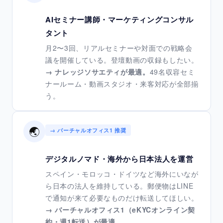
AIセミナー講師・マーケティングコンサル
タント
月2〜3回、リアルセミナーや対面での戦略会
議を開催している。登壇動画の収録もしたい。
→ ナレッジソサエティが最適。
49名収容セミ
ナールーム・動画スタジオ・来客対応が全部揃
う。
🌏
→ バーチャルオフィス1 推奨
デジタルノマド・海外から日本法人を運営
スペイン・モロッコ・ドイツなど海外にいなが
ら日本の法人を維持している。郵便物はLINE
で通知が来て必要なものだけ転送してほしい。
→ バーチャルオフィス1（eKYCオンライン契
約・週1転送）が最適。