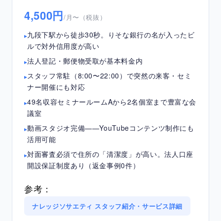
4,500円
/月〜（税抜）
九段下駅から徒歩30秒。りそな銀行の名が入ったビ
ルで対外信用度が高い
法人登記・郵便物受取が基本料金内
スタッフ常駐（8:00〜22:00）で突然の来客・セミ
ナー開催にも対応
49名収容セミナールームAから2名個室まで豊富な会
議室
動画スタジオ完備——YouTubeコンテンツ制作にも
活用可能
対面審査必須で住所の「清潔度」が高い。法人口座
開設保証制度あり（返金事例0件）
参考：
ナレッジソサエティ スタッフ紹介・サービス詳細