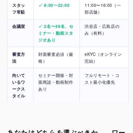
スタッ
✓ 8:00〜22:00
11:00〜16:00（一
フ常駐
部店舗）
会議室
✓ 2名〜49名、セ
渋谷店・広島店の
ミナー・動画スタ
み（有料）
ジオあり
審査方
対面審査必須（厳
eKYC（オンライン
法
格）
完結）
向いて
セミナー開催・対
フルリモート・コ
いるワ
面商談・動画制作
スト最小化優先
ークス
あり
タイル
あなたはどちらを選ぶべきか——ワー