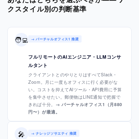
クスタイル別の判断基準
🧑‍💻
→ バーチャルオフィス1 推奨
フルリモートのAIエンジニア・LLMコンサ
ルタント
クライアントとのやりとりはすべてSlack・
Zoom。月に一度もオフィスに行く必要がな
い。コストを抑えてAIツール・API費用に予算
を集中させたい。郵便物はLINE通知で把握で
きれば十分。
→ バーチャルオフィス1（月880
円〜）が最適。
🎤
→ ナレッジソサエティ 推奨