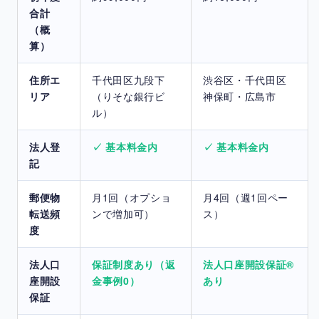
合計
（概
算）
住所エ
千代田区九段下
渋谷区・千代田区
リア
（りそな銀行ビ
神保町・広島市
ル）
法人登
✓ 基本料金内
✓ 基本料金内
記
郵便物
月1回（オプショ
月4回（週1回ペー
転送頻
ンで増加可）
ス）
度
法人口
保証制度あり（返
法人口座開設保証®
座開設
金事例0）
あり
保証