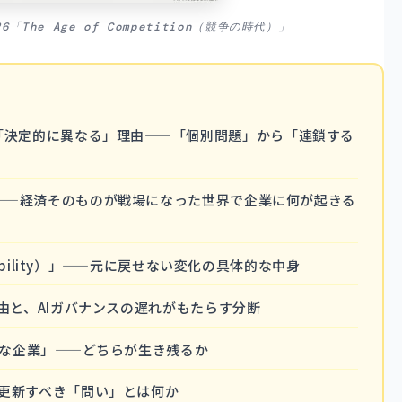
2026「The Age of Competition（競争の時代）」
6が過去版と「決定的に異なる」理由——「個別問題」から「連鎖する
——経済そのものが戦場になった世界で企業に何が起きる
ibility）」——元に戻せない変化の具体的な中身
由と、AIガバナンスの遅れがもたらす分断
的な企業」——どちらが生き残るか
更新すべき「問い」とは何か