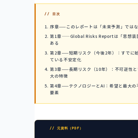
// 目次
序章——このレポートは「未来予測」では
第1章——Global Risks Reportは「思想
ある
第2章——短期リスク（今後2年）：すでに
ている不安定化
第3章——長期リスク（10年）：不可逆性
大の特徴
第4章——テクノロジーとAI：希望と最大の
要素
// 元資料（PDF）