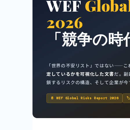
WEF
Globa
2026
「競争の時
「世界の不安リスト」ではない——こ
定しているかを可視化した文書
だ。副題
鎖するリスクの構造、そして企業が今
📄 WEF Global Risks Report 2026
