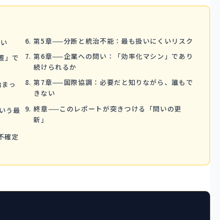
第5章——分断と統治不能：最も扱いにくいリスク
ない
第6章——企業への問い：「効率化マシン」であり
装置」で
続けられるか
第7章——国際協調：必要だと知りながら、誰もで
始まっ
きない
終章——このレポートが突きつける「問いの更
という最
新」
不確定