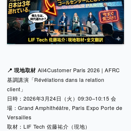
All4Customer Paris 2026 | AFRC
📍 現地取材
基調講演「Révélations dans la relation
client」
日時：2026年3月24日（火）09:30–10:15 会
場：Grand Amphithéâtre, Paris Expo Porte de
Versailles
取材：LIF Tech 佐藤祐介（現地）