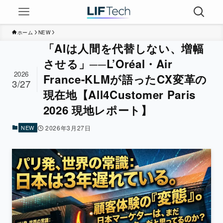
ホーム
NEW
「AIは人間を代替しない、増幅
させる」──L’Oréal・Air
2026
France-KLMが語ったCX変革の
3/27
現在地【All4Customer Paris
2026 現地レポート】
NEW
2026年3月27日