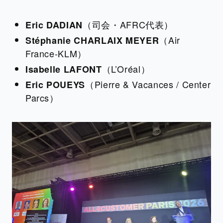
（司会・AFRC代表）
Eric DADIAN
（Air
Stéphanie CHARLAIX MEYER
France-KLM）
（L’Oréal）
Isabelle LAFONT
（Pierre & Vacances / Center
Eric POUEYS
Parcs）