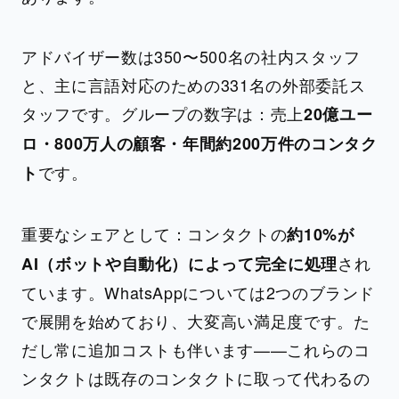
アドバイザー数は350〜500名の社内スタッフ
と、主に言語対応のための331名の外部委託ス
タッフです。グループの数字は：売上
20億ユー
ロ・800万人の顧客・年間約200万件のコンタク
です。
ト
重要なシェアとして：コンタクトの
約10%が
され
AI（ボットや自動化）によって完全に処理
ています。WhatsAppについては2つのブランド
で展開を始めており、大変高い満足度です。た
だし常に追加コストも伴います——これらのコ
ンタクトは既存のコンタクトに取って代わるの