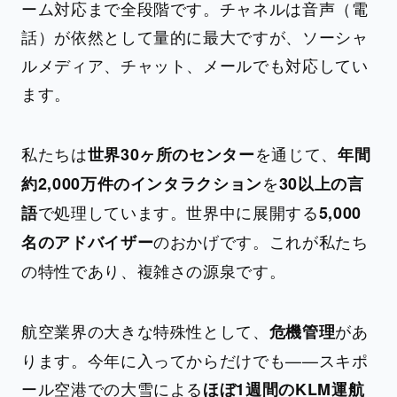
ーム対応まで全段階です。チャネルは音声（電
話）が依然として量的に最大ですが、ソーシャ
ルメディア、チャット、メールでも対応してい
ます。
私たちは
を通じて、
世界30ヶ所のセンター
年間
を
約2,000万件のインタラクション
30以上の言
で処理しています。世界中に展開する
語
5,000
のおかげです。これが私たち
名のアドバイザー
の特性であり、複雑さの源泉です。
航空業界の大きな特殊性として、
があ
危機管理
ります。今年に入ってからだけでも——スキポ
ール空港での大雪による
ほぼ1週間のKLM運航