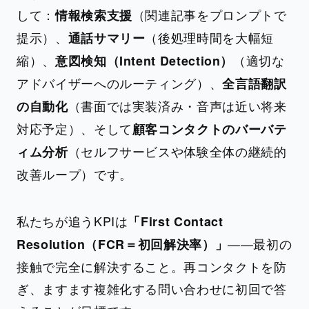
して：
（関連記事をプロンプトで
情報検索支援
提示）、
（後処理時間を大幅短
通話サマリー
縮）、
（適切な
意図検知（Intent Detection）
アドバイザーへのルーティング）、
全言語翻訳
（書面では実装済み・音声は近い将来
の自動化
対応予定）、そして
顧客コンタクトのバーバテ
（セルフサービスや体験全体の継続的
ィム分析
改善ループ）です。
私たちが追うKPIは
「First Contact
——最初の
Resolution（FCR＝初回解決率）」
接触で完全に解決すること。再コンタクトを防
ぎ、ますます複雑化する問い合わせに初回で答