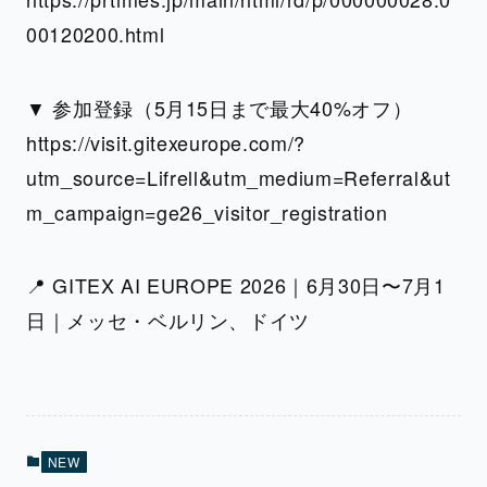
00120200.html
▼ 参加登録（5月15日まで最大40%オフ）
https://visit.gitexeurope.com/?
utm_source=Lifrell&utm_medium=Referral&ut
m_campaign=ge26_visitor_registration
📍 GITEX AI EUROPE 2026｜6月30日〜7月1
日｜メッセ・ベルリン、ドイツ
NEW